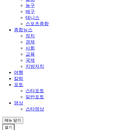
농구
배구
테니스
스포츠종합
종합뉴스
정치
경제
사회
교육
국제
지방자치
여행
칼럼
포토
스타포토
일반포토
영상
스타영상
메뉴
닫기
열기