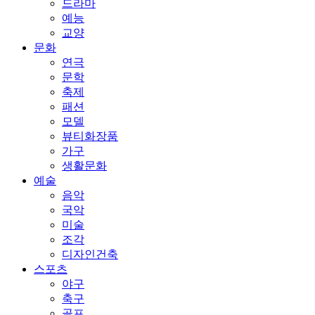
드라마
예능
교양
문화
연극
문학
축제
패션
모델
뷰티화장품
가구
생활문화
예술
음악
국악
미술
조각
디자인건축
스포츠
야구
축구
골프