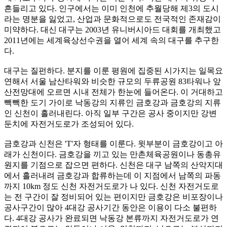
흔들리고 있다. 인구에서는 이미 인천에 추월당해 제3의 도시
라는 명분을 잃었고, 산업과 문화적으로도 전국적인 존재감이
미약하다. 대신 대구는 2003년 유니버시아드 대회를 개최했고
2011년에는 세계육상선수권을 열어 세계 속의 대구를 추구한
다.
대구는 질펀하다. 분지를 이룬 평원에 집중된 시가지는 일목요
연해서 서울 남산타워와 비슷한 규모의 두류공원 83타워나 앞
산전망대에 오르면 시내 전체가 한눈에 들어온다. 이 거대하고
빽빽한 도기 가이로 낙동강의 지류인 금호강과 금호강의 지류
인 신천이 흘러내린다. 아직 일부 구간은 공사 중이지만 강변
둔치에 자전거도로가 조성되어 있다.
금호강과 신천은 'T'자 형태를 이룬다. 윗부분이 금호강이고 아
래가 신천이다. 금호강을 끼고 있는 만촌체육공원이나 동총유
원지를 기점으로 잡으면 편하다. 신천은 대구 남쪽의 산악지대
에서 흘러내려 금호강과 합류하는데 이 지점에서 남쪽의 파동
까지 10km 정도 신천 자전거도로가 나 있다. 신천 자전거도로
는 전 구간이 잘 정비되어 있는 편이지만 금호강은 비포장이나
공사구간이 많아 4대강 공사기간 동안은 이용이 다소 불편하
다. 4대강 공사가 완료되면 낙동강 본류까지 자전거도로가 연