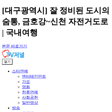
[대구광역시] 잘 정비된 도시의
숨통, 금호강~신천 자전거도로
| 국내여행
본문 바로가기
열기
스타연예
엔터테인먼트
가요
영화
한류연예
사회공헌
일반영상
방송