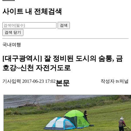
사이트 내 전체검색
검색
닫기
국내여행
[대구광역시] 잘 정비된 도시의 숨통, 금
호강~신천 자전거도로
기사입력 2017-06-23 17:02
작성자 tv저널
본문