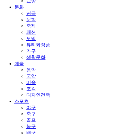
교양
문화
연극
문학
축제
패션
모델
뷰티화장품
가구
생활문화
예술
음악
국악
미술
조각
디자인건축
스포츠
야구
축구
골프
농구
배구