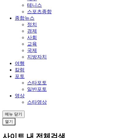
테니스
스포츠종합
종합뉴스
정치
경제
사회
교육
국제
지방자치
여행
칼럼
포토
스타포토
일반포토
영상
스타영상
메뉴
닫기
열기
사이트 내 전체검색